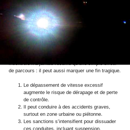
constater que certains en font encore abstraction.
Ce type d’incident appelle à une réflexion plus large
: comment renforcer la sécurité routière face à des
comportements aussi risqués ? La réponse pourrait
résider dans la prévention, la sensibilisation et des
contrôles encore plus fréquents. Mais en attendant,
chaque conducteur doit se rappeler qu’un dérapage
incontrôlé n’a jamais résumé qu’une simple erreur
de parcours : il peut aussi marquer une fin tragique.
Le dépassement de vitesse excessif
augmente le risque de dérapage et de perte
de contrôle.
Il peut conduire à des accidents graves,
surtout en zone urbaine ou piétonne.
Les sanctions s’intensifient pour dissuader
ces conduites, incluant suspension,