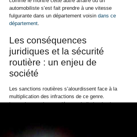
comme le montre cette autre affaire où un
automobiliste s’est fait prendre à une vitesse
fulgurante dans un département voisin
dans ce
département
.
Les conséquences
juridiques et la sécurité
routière : un enjeu de
société
Les sanctions routières s’alourdissent face à la
multiplication des infractions de ce genre.
Lorsqu’un conducteur dépasse la limite de vitesse
par plus de 50 km/h, les risques d’accidents graves
augmentent considérablement. La loi devient de
plus en plus stricte pour dissuader ces
comportements dangereux, mais force est de