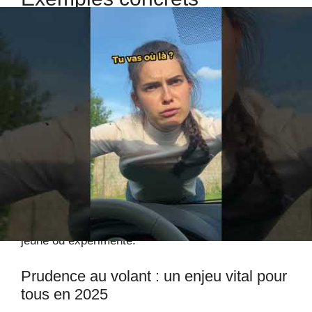
renforçant la nécessité d’une
conduite responsable
Plusieurs cas similaires montrent que pointer le
compteur à des vitesses excessives peut avoir des
conséquences fatales ou lourdes. Par exemple, un
adolescent de 16 ans flasché sans permis pour un
dépassement dangereux s’est retrouvé face à une
condamnation sévère. La sensibilisation aux
dangers liés à l’
excès de vitesse
ne doit pas
simplement se faire lors de campagnes, mais
devenir une évidence pour chaque conducteur,
jeune ou expérimenté.
Prudence au volant : un enjeu vital pour
tous en 2025