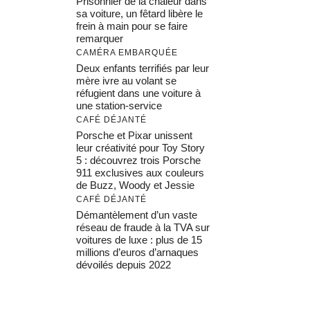
Prisonnier de la chaleur dans
sa voiture, un fêtard libère le
frein à main pour se faire
remarquer
CAMÉRA EMBARQUÉE
Deux enfants terrifiés par leur
mère ivre au volant se
réfugient dans une voiture à
une station-service
CAFÉ DÉJANTÉ
Porsche et Pixar unissent
leur créativité pour Toy Story
5 : découvrez trois Porsche
911 exclusives aux couleurs
de Buzz, Woody et Jessie
CAFÉ DÉJANTÉ
Démantèlement d’un vaste
réseau de fraude à la TVA sur
voitures de luxe : plus de 15
millions d’euros d’arnaques
dévoilés depuis 2022