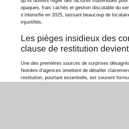
qu’ils doivent régler des factures inattendues po
opaques, frais cachés et gestion discutable du servi
s’intensifie en 2025, laissant beaucoup de locatai
injustifiés.
Les pièges insidieux des con
clause de restitution devie
Une des premières sources de surprises désagréab
Nombre d’agences omettent de détailler clairement
restitution, pourtant essentielle, est souvent for
interprétations douteuses. Par exemple :
Des clauses qui privilégient la cause à ef
d’altération de la valeur du véhicule sera fa
Des termes vagues concernant l’usure norm
gamme telles que celles proposées par Luci
comme majeures.