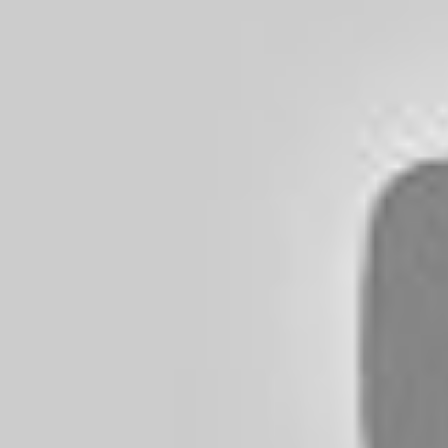
En pratique, cette opacité favorise une montée en
de transparence tarifaire, peuvent facturer des r
Une facture surprise pouvant grimper jusqu’à 2 400
initialement.
Frais cachés et procédures
facturation inattendue devi
Les frais cachés sont la arme favorite de certains l
rare que la facturation inattendue survienne plusie
cas typique ? La transformation d’une simple éraf
inspection externe effectuée par un prestataire in
Souvent, les clients sont informés en dernière min
documentation détaillée. La négociation en cas de l
avancent des coûts extravagants, sans justificatio