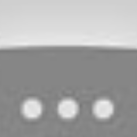
 puissance des frais. Les agences, profitant d’un manque
éparations minimes, voire contestables. La conséquence ?
 dollars, bien plus élevée que ce qui était prévu
 douteuses : comment la
ent une arme de manipulation
oueurs pour dobrer le prix final. En 2025, il n’est pas
urs mois après la restitution, parfois sans préavis. Un
lure mineure en une réparation coûteuse suite à une
dépendant ou une société liée à l’agence de location.
ute par une facture qu’ils ne peuvent contester, faute de
itiges factures devient alors difficile, car les agences
n claire. Par ailleurs, nombreuses sont celles qui