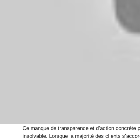
utilisent des clauses de restitution permissives ma
supplémentaires.
Manque de transparence tarifaire
Procédures de contrôle opaques
Utilisation de prestataires externes peu fia
Le service clientèle sous p
et réclamations ignorées
Une fois le mal fait, la réaction du service clientè
2025, de nombreux clients se plaignent d’un accom
d’écoute attentive, ils rencontrent souvent des 
alimentant la frustration.
Ce manque de transparence et d’action concrète peu
insolvable. Lorsque la majorité des clients s’accord