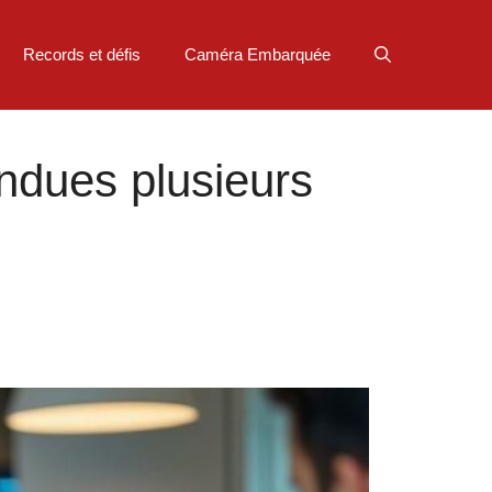
Records et défis
Caméra Embarquée
endues plusieurs