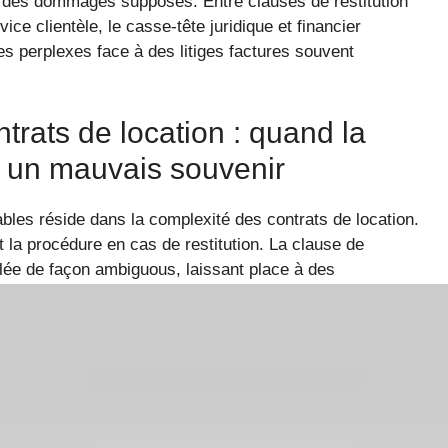
ur des dommages supposés. Entre clauses de restitution
ce clientèle, le casse-tête juridique et financier
res perplexes face à des litiges factures souvent
trats de location : quand la
nt un mauvais souvenir
les réside dans la complexité des contrats de location.
 la procédure en cas de restitution. La clause de
mulée de façon ambiguous, laissant place à des
fet : « Tout dommage considéré comme susceptible
cturé. »
ale, notamment pour des voitures électriques haut de
d, où de petites rayures peuvent être considérées