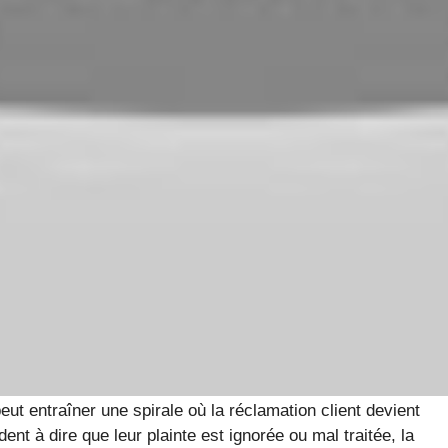
is peu transparentes pour justifier des frais
bles
ression : entre incompréhension
le peut faire toute la différence. Malheureusement, en
pagnement déficient face aux litiges factures. Au lieu
réponses évasives ou des promesses non tenues,
t entraîner une spirale où la réclamation client devient
ent à dire que leur plainte est ignorée ou mal traitée, la