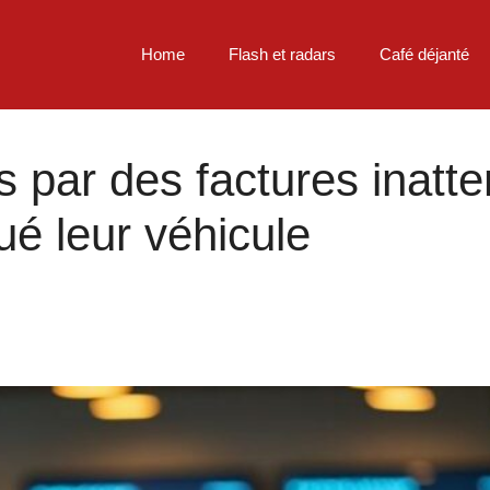
Home
Flash et radars
Café déjanté
is par des factures inatt
ué leur véhicule