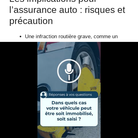
l’assurance auto : risques et
précaution
Une infraction routière grave, comme un
excès de vitesse à 194 km/h, met gravement
en danger la sécurité routière.
Ce type d’infraction entraîne souvent la
suspension ou le retrait définitif du contrat
d’assurance auto, car le conducteur fautif
est considéré comme non assurant.
En cas de sinistre routier, l’assureur peut
refuser de couvrir les dégâts, cautionnant
ainsi une majorité de pertes financières pour
le conducteur concerné.
Ce non-remboursement intervient aussi dans
le contexte d’un véhicule saisi ou confisqué,
car celui-ci n’est plus considéré comme