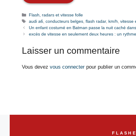
Catégories
Flash, radars et vitesse folle
Étiquettes
audi a6
,
conducteurs belges
,
flash radar
,
km/h
,
vitesse 
Un enfant costumé en Batman passe la nuit caché dans 
excès de vitesse en seulement deux heures : un rythme d
Laisser un commentaire
Vous devez
vous connecter
pour publier un comme
FLASHE