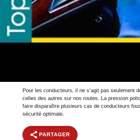
Encore plus de contrôles et
meilleure sécurité routière
Face à cette recrudescence, les autorités ont ampl
sur l’autoroute A1. La stratégie consiste à multip
automatiques capables de détecter rapidement les
Ainsi, les conducteurs qui jouent avec le feu, co
rattrapés et sanctionnés pour leur comportement da
sécurité routière est une priorité, et les infracti
Pour les conducteurs, il ne s’agit pas seulement de
celles des autres sur nos routes. La pression poli
faire disparaître plusieurs cas de conducteurs fou
sécurité optimale.
PARTAGER