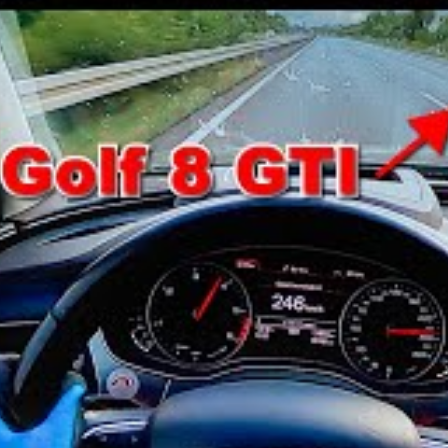
ù la densité du trafic impose prudence et respect des
39 km/h : un exemple criant de
outière
ertains automobilistes qui privilégient la vitesse au
ues montrent une augmentation des infractions en forte
tion souvent utilisés sans conscience des risques. La
xcès en intervenant rapidement.
tesse, notamment la perte de permis ou des blessures
e faire comprendre que la vitesse excessive ne doit pas
a réduction des infractions观察.