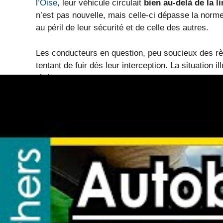
l’Oise
, leur véhicule circulait
bien au-delà de la l
n’est pas nouvelle, mais celle-ci dépasse la norme,
au péril de leur sécurité et de celle des autres.
Les conducteurs en question, peu soucieux des règ
tentant de fuir dès leur interception. La situation
légère les infractions au code de la route, avec
Les risques encourus et les
en 2025
Le conducteur principal a été placé en garde à v
et il devra verser une consignation de 600 euros.
face à cette impunité supposée. La course folle a 
convocation devant le délégué du procureur, qui po
Ce genre d’événement ne concerne pas uniquement l