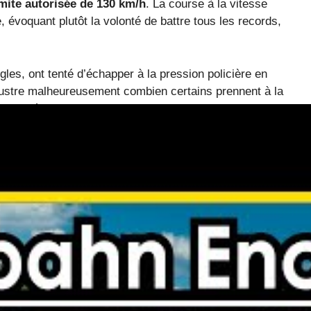
imite autorisée de 130 km/h
. La course à la vitesse
 évoquant plutôt la volonté de battre tous les records,
les, ont tenté d’échapper à la pression policière en
 illustre malheureusement combien certains prennent à la
 des conséquences souvent dramatiques.
 sanctions sévères appliquées
ue. Son permis a été suspendu pour une durée de six mois
 La répression est devenue encore plus stricte en 2025
également conduit à une forte réaction lors de sa
urrait aller jusqu’à des sanctions plus lourdes.
a situation administrative, mais aussi la sécurité