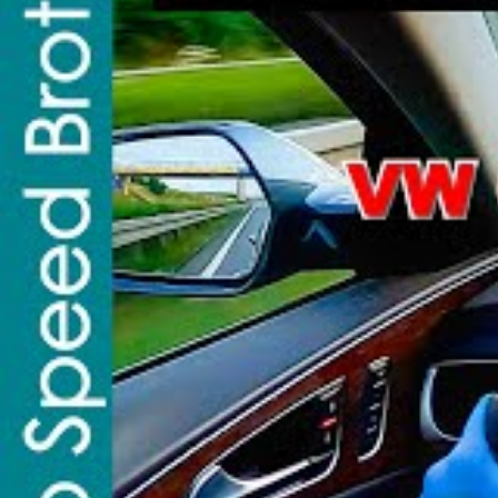
collective, notamment lors de trajets vers Paris o
limitations.
Les conducteurs belges à 2
défiance face à la sécurité r
Ce cas met en lumière la tendance inquiétante de c
détriment de leur sécurité. En 2025, les statistiq
vitesse, en particulier avec des véhicules de loca
vigilance policière se renforce pour freiner ces e
Les conséquences graves d’un excès de vi
graves.
Les campagnes de sensibilisation tentant d
être vue comme un défi.
Les sanctions exemplaires qui ont permis l