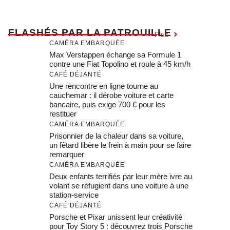
F
LASHÉS PAR LA PATROUILLE
Plus
CAMÉRA EMBARQUÉE
Max Verstappen échange sa Formule 1
contre une Fiat Topolino et roule à 45 km/h
CAFÉ DÉJANTÉ
Une rencontre en ligne tourne au
cauchemar : il dérobe voiture et carte
bancaire, puis exige 700 € pour les
restituer
CAMÉRA EMBARQUÉE
Prisonnier de la chaleur dans sa voiture,
un fêtard libère le frein à main pour se faire
remarquer
CAMÉRA EMBARQUÉE
Deux enfants terrifiés par leur mère ivre au
volant se réfugient dans une voiture à une
station-service
CAFÉ DÉJANTÉ
Porsche et Pixar unissent leur créativité
pour Toy Story 5 : découvrez trois Porsche