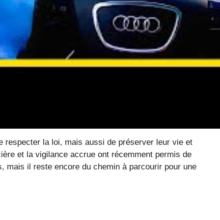
 de répression pour garantir une
ifié leur présence sur les axes principaux, y compris
lier les contrôles, notamment grâce à des radars
 excès de vitesse dépasser les 170 km/h, voire plus.
mme ceux à 239 km/h, sont de plus en plus souvent
ngereux. La leçon est claire : en 2025, respecter la
ons spectaculaires ont des conséquences concrètes.
 respecter la loi, mais aussi de préserver leur vie et
cière et la vigilance accrue ont récemment permis de
s, mais il reste encore du chemin à parcourir pour une