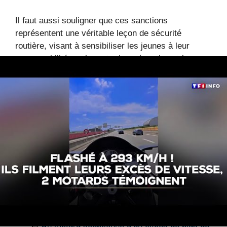
Il faut aussi souligner que ces sanctions
représentent une véritable leçon de sécurité
routière, visant à sensibiliser les jeunes à leur
responsabilité sur la route. La prévention et la
pédagogie restent essentielles pour faire évoluer
les mentalités et limiter ces comportements
périlleux.
Les exemples concrets de
sanctions pour excès de
vitesse chez les jeunes
Un jeune de 17 ans flashé à plus de 180
km/h : une condamnation exemplaire
avec
suspension et confiscation immédiates.
Un motard soupçonné d’un excès de plus de