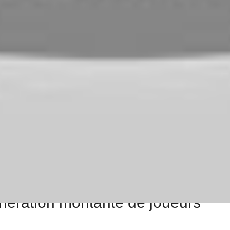
le football marocain : entre
t une étape de plus dans la longue liste des incidents qui
 ce sont souvent les accidents de voiture ou les
ière de nombreux talents marocains. Faut-il vraiment
oit améliorée ?
à subi des blessures graves, mettant en péril leur avenir
a nécessité d’une meilleure prise en charge et de
lités pour préserver ses héros de la route comme de la
génération montante de joueurs