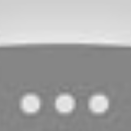
vulnérabilité des anciens héros de sport face aux dangers
forcée pour éviter d’autres drames similaires.
débat sur la sécurité routière
encre, il relance également la discussion autour des
tifs. La presse sud-africaine, attentive à la cause,
s et d’assurer la sécurité des joueurs, surtout ceux qui
e.
coles stricts pour minimiser ces risques.
r en renforçant les contrôles et en sensibilisant aux
 pour éviter que de telles tragédies ne se reproduisent.