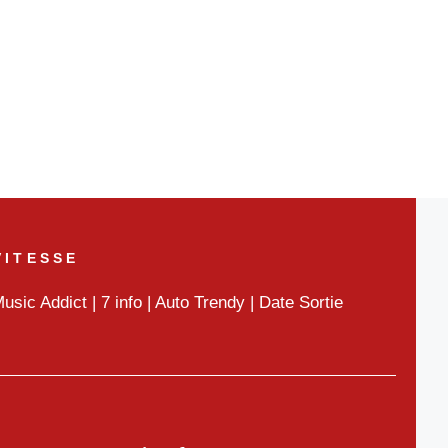
VITESSE
usic Addict
|
7 info
|
Auto Trendy
|
Date Sortie