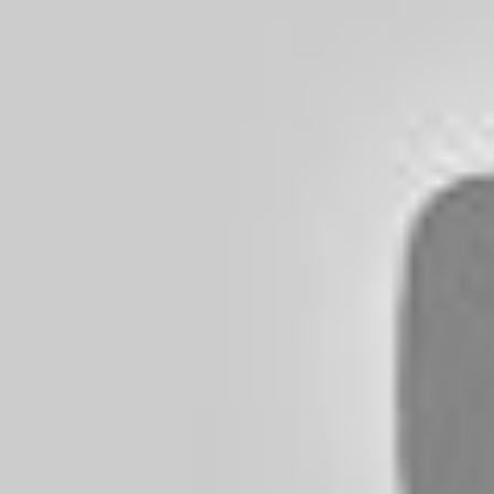
Les incidents comme celui-ci illustrent la 
de la route.
Plus que jamais, la prévention doit être ren
Une actualité qui relance le 
dans le sport
Ce drame ne fait pas seulement couler beaucoup d’
mesures de sécurité lors des déplacements des spor
pointe du doigt la nécessité de renforcer les règle
ont marqué le football marocain dans leur jeuness
Les clubs doivent mettre en place des proto
Les gouvernements locaux peuvent aussi agi
dangers de la route.
Les supporters espèrent voir un changement