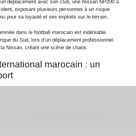
t d’un déplacement avec son club, une Nissan NP200 a
ncident, exposant plusieurs personnes à un risque
nu pour sa loyauté et ses exploits sur le terrain.
mmée dans le football marocain est indéniable.
frique du Sud, lors d’un déplacement professionnel.
r la Nissan, créant une scène de chaos.
ternational marocain : un
port
res graves, mais heureusement pas de risques vitaux.
ffre notamment d’une fracture au coude et de douleurs à
pant mais s’est progressivement stabilisé après son
carrière et pour le football marocain ?
ccupations, surtout pour les sportifs en déplacement.