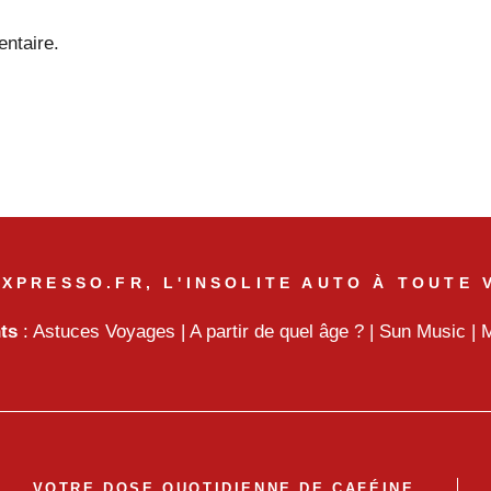
ntaire.
XPRESSO.FR, L'INSOLITE AUTO À TOUTE 
nts
:
Astuces Voyages
|
A partir de quel âge ?
|
Sun Music
|
M
VOTRE DOSE QUOTIDIENNE DE CAFÉINE