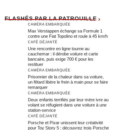
F
LASHÉS PAR LA PATROUILLE
Plus
CAMÉRA EMBARQUÉE
Max Verstappen échange sa Formule 1
contre une Fiat Topolino et roule à 45 km/h
CAFÉ DÉJANTÉ
Une rencontre en ligne tourne au
cauchemar : il dérobe voiture et carte
bancaire, puis exige 700 € pour les
restituer
CAMÉRA EMBARQUÉE
Prisonnier de la chaleur dans sa voiture,
un fêtard libère le frein à main pour se faire
remarquer
CAMÉRA EMBARQUÉE
Deux enfants terrifiés par leur mère ivre au
volant se réfugient dans une voiture à une
station-service
CAFÉ DÉJANTÉ
Porsche et Pixar unissent leur créativité
pour Toy Story 5 : découvrez trois Porsche