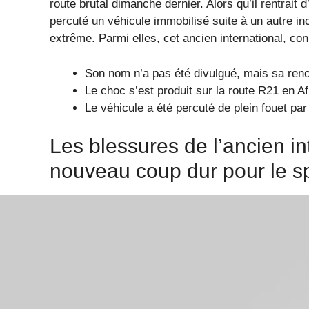
route brutal dimanche dernier. Alors qu’il rentrai
percuté un véhicule immobilisé suite à un autre i
extrême. Parmi elles, cet ancien international, con
Son nom n’a pas été divulgué, mais sa reno
Le choc s’est produit sur la route R21 en A
Le véhicule a été percuté de plein fouet pa
Les blessures de l’ancien in
nouveau coup dur pour le s
Les premiers bilans médicaux font état de blessu
Selon la dernière mise à jour, l’ancien joueur sou
l’épaule. Son état aurait été initialement préoccu
transfert à l’hôpital. Que cela signifie-t-il pour sa 
La sécurité routière reste au cœur des préo