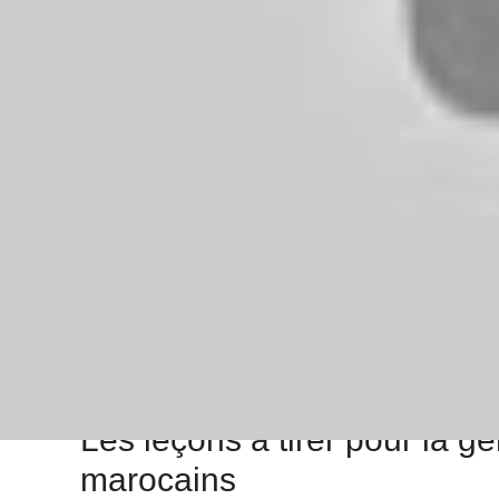
Un précédent marquant pour 
blessures et inquiétudes
L’histoire de cet ancien joueur international devien
frappent le sport national. En dehors des terrains,
blessures qui mettent fin prématurément à la carr
s’attendre à ce que la protection de ces athlètes s
Plusieurs stars du football marocain ont déj
sportif.
Le cas récent de cet ex-vedette démontre l
formations sur la sécurité routière.
Le sport doit aussi prendre ses responsabi
compétition.
Les leçons à tirer pour la 
marocains