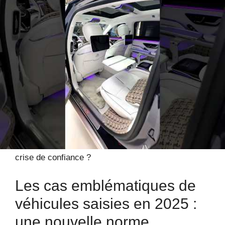
Royce. La moitié des saisies concerne des
véhicules de luxe, souvent liés à des infractions
financières ou à des délits de trafic. La procédure
est devenue plus transparente, avec des montants
fixés en fonction de la valeur du véhicule, ce qui
évite toute suspicion d’abus. La stratégie est aussi
d’empêcher que ces voitures ne soient revendues à
des prix défiant toute concurrence ou utilisées pour
des activités illicites. La question reste cependant
ouverte : dans un contexte où la perception de
justice doit se renforcer, ces saisies contribuent-
elles réellement à dissuader ou renforcent-elles la
crise de confiance ?
Les cas emblématiques de
véhicules saisies en 2025 :
une nouvelle norme