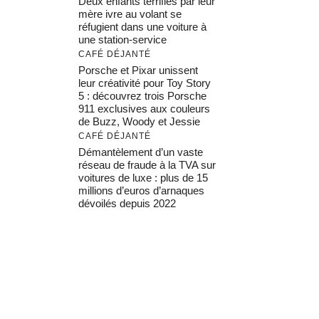
Deux enfants terrifiés par leur
mère ivre au volant se
réfugient dans une voiture à
une station-service
CAFÉ DÉJANTÉ
Porsche et Pixar unissent
leur créativité pour Toy Story
5 : découvrez trois Porsche
911 exclusives aux couleurs
de Buzz, Woody et Jessie
CAFÉ DÉJANTÉ
Démantèlement d’un vaste
réseau de fraude à la TVA sur
voitures de luxe : plus de 15
millions d’euros d’arnaques
dévoilés depuis 2022