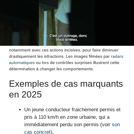
accordée aux dépassements ronds ou dangereux, car ils
mettent en péril la vie de tous. Les contrôles renforcés et les
sanctions plus lourdes contribuent à une meilleure sécurité
sur l’ensemble du réseau routier français.
Les conducteurs doivent se préparer à voir la police
nationale et la gendarmerie renforcer leur présence,
notamment avec ces actions incisives, pour faire diminuer
drastiquement les infractions. Les images filmées par
radars
automatiques
ou lors de contrôles surprises illustrent cette
détermination à changer les comportements.
Exemples de cas marquants
en 2025
Un jeune conducteur fraichement permis et
pris à 110 km/h en zone urbaine, qui a
immédiatement perdu son permis (voir
son
cas concret
).