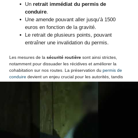
Un
retrait immédiat du permis de
conduire
.
Une amende pouvant aller jusqu’à 1500
euros en fonction de la gravité.
Le retrait de plusieurs points, pouvant
entraîner une invalidation du permis.
Les mesures de la
sécurité routière
sont ainsi strictes,
notamment pour dissuader les récidives et améliorer la
cohabitation sur nos routes. La préservation du
permis de
conduire
devient un enjeu crucial pour les autorités, tandis
que chaque infractions est désormais pénalisée avec une
sévérité renforcée.
Une nouvelle ère pour la lutte contre
l’excès de vitesse en 2025
Avec la mise en œuvre de nouvelles lois en 2025, la France
confirme sa volonté de faire respecter strictement les
limitations de vitesse. Aucune tolérance n’est désormais