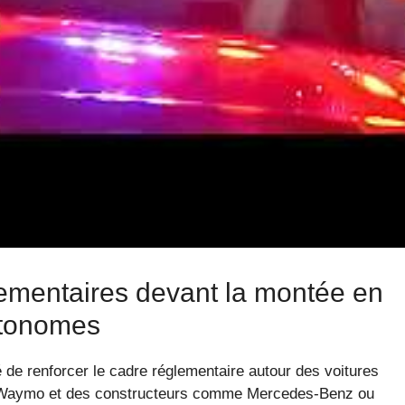
able si le véhicule cause un accident ? La société
sla
ou le fabricant du logiciel ?
e à une machine pour respecter toutes les règles, même
suit-elle le rythme effréné de la technologie ?
omatisés — comme ceux produits par
Tesla
ou Nissan —
s situations exceptionnelles. La crédibilité de ces
ur capacité à réagir à des événements imprévus, comme
lementaires devant la montée en
utonomes
de renforcer le cadre réglementaire autour des voitures
le Waymo et des constructeurs comme Mercedes-Benz ou