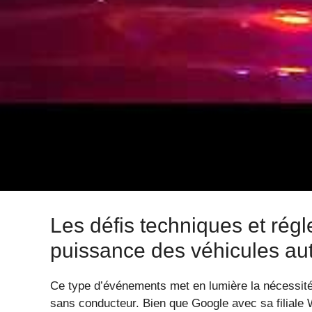
Responsabilité juridique
: Qui est respons
d’automatisation, le constructeur comme
Te
Sécurité routière
: Peut-on faire confianc
dans les situations imprévues ?
Adaptation réglementaire
: La législation 
De plus, la sophistication de ces véhicules aut
ne garantit pas leur parfait comportement face à de
voitures sans conducteur dépend désormais de le
ce fut le cas avec l’incident de la Californie.
Les défis techniques et rég
puissance des véhicules a
Ce type d’événements met en lumière la nécessité 
sans conducteur. Bien que Google avec sa filia