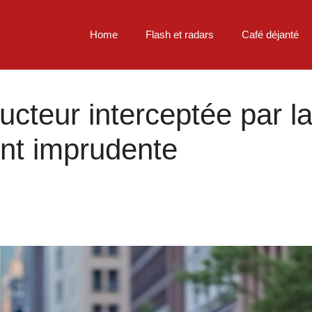
Home
Flash et radars
Café déjanté
cteur interceptée par la
ent imprudente