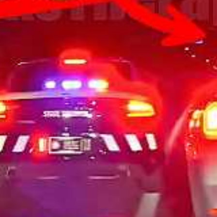
nait pas. Impossible pour la police de verbaliser ou de
é anticipée pour ces véhicules. La police a alors
nt que le véhicule sera reprogrammé afin d’éviter de
ux. Ce genre d’incident, déjà évoqué lors de
pose la question de la responsabilité lorsque la machine
ls liés à la conduite autonome
nome cause une levée de sourcils. En 2024, on avait déjà
cés dans des véhicules de Pompei à Berlin, tout comme
outeillages sur l’autoroute. La conduite sans conducteur
et de légalité, notamment lors d’incidents comme celui
le dépendance technologique :