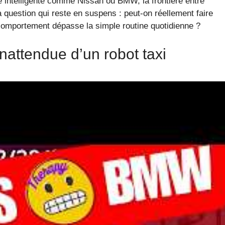
é intelligente comme Nissan ou BMW, la frontière entre
a question qui reste en suspens : peut-on réellement faire
comportement dépasse la simple routine quotidienne ?
inattendue d’un robot taxi
ues années est désormais banal : des policiers arrêtant
 la route. Fin septembre 2025, dans la banlieue de San
nt un demi-tour interdit à un feu rouge — un mouvement
 il s’agissait d’un robot taxi Waymo, sans aucun humain à
, puis a stoppé sa course quelques mètres plus loin, se
esla, Peugeot, et Mercedes-Benz commencent à faire partie
nce totale de conducteur ou de passager. La police va
édite : contrôler la conformité d’un véhicule sans pilote.