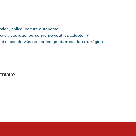
ption
,
police
,
voiture autonome
ipale : pourquoi personne ne veut les adopter ?
it d’excès de vitesse par les gendarmes dans la région
ntaire.