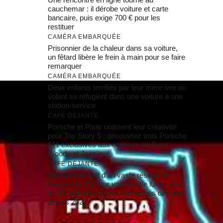
cauchemar : il dérobe voiture et carte
bancaire, puis exige 700 € pour les
restituer
CAMÉRA EMBARQUÉE
Prisonnier de la chaleur dans sa voiture,
un fêtard libère le frein à main pour se faire
remarquer
CAMÉRA EMBARQUÉE
Deux enfants terrifiés par leur mère ivre au
volant se réfugient dans une voiture à une
station-service
CAFÉ DÉJANTÉ
Porsche et Pixar unissent leur créativité
pour Toy Story 5 : découvrez trois Porsche
911 exclusives aux couleurs de Buzz,
Woody et Jessie
CAFÉ DÉJANTÉ
Démantèlement d’un vaste réseau de
fraude à la TVA sur voitures de luxe : plus
de 15 millions d’euros d’arnaques dévoilés
depuis 2022