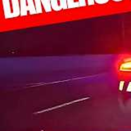
Malheureusement, le protocole habituel ne fonction
dresser un PV, car la réglementation n’avait pas ét
contacté Waymo pour signaler le problème, espéra
futurs déplacements totalement imprévus ou illéga
précédentes collaborations avec Renault ou Audi, 
décide seule de son itinéraire.
Les enjeux, risques et écuei
sans intervention humaine
Ce n’est pas la première fois qu’une voiture auto
parlé des bugs techniques ou des passagers coin
des klaxons intempestifs qui provoquaient des emb
soulève inévitablement des questions de sécurité 
de Californie.
Voici quelques enjeux majeurs liés à cette nouvel