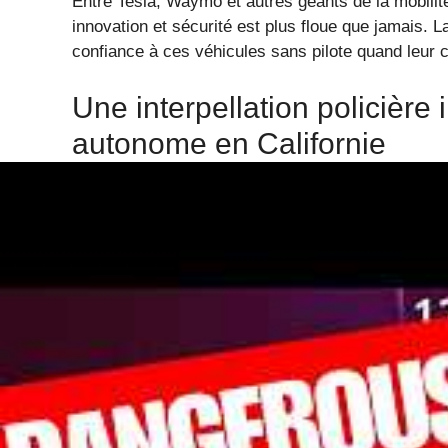
Entre Tesla, Waymo et autres géants de la mobilit
innovation et sécurité est plus floue que jamais. L
confiance à ces véhicules sans pilote quand leur 
Une interpellation policière 
autonome en Californie
Ce qui aurait été inimaginable il y a encore quelq
une voiture autonome pour non-respect du Code de
Bruno, deux agents ont repéré un véhicule réalisa
classique dans la circulation, sauf que cette fois,
bord.
Le véhicule s’est engagé dans un demi-tour illégal
garant sur le bas-côté, dans cette ville où les T
du paysage urbain quotidien. La surprise ? L’abse
vite comprendre qu’elle doit gérer une infraction in