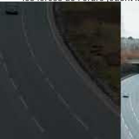
Le récit de cet épisode rocambolesque dans le Loir-
doit rester une règle d’or. La situation ? Un Toyot
limite en zone urbaine se limite à 50 km/h – un é
contexte, le contrôle routier s’est terminé par une
points pour le conducteur et une amende salée.
Les forces de l’ordre ont rapidement publié un com
travers une pointe d’humour. En insistant sur le f
défaut, un excès de vitesse aussi flagrant ne peut 
routières ont souvent des conséquences graves. L
réseaux sociaux
, témoignant de l’attention portée 
Pourquoi la vitesse en aggl
une question de sécurité
Rouler à plus de deux fois la limite dans une zon