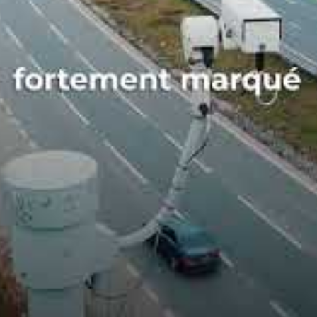
, cela augmente le risque de collisions graves impliquant
e doit primer, surtout à une époque où la météo
es humides et des feuilles mortes.
utomatiques
, sont de plus en plus nombreux pour
n ne remplace la vigilance du conducteur lui-même, qui
itesse, même pour quelques secondes, peut coûter cher —
s de vitesse : des sanctions
clair
fractions routières liées à la conduite dangereuse ont
urité doit toujours primer sur la fureur du volant. Selon
e vitesse à 172 km/h en pleine agglomération s’est vu
ionné. La répression est sévère mais justifiée face à une