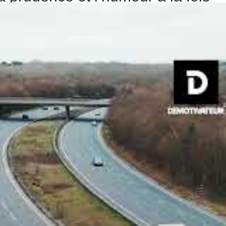
et-Cher rappelle à quel point la limitation de vitesse
a Hilux fusant à 112 km/h en agglomération alors que la
cart qui ne passe pas inaperçu, surtout en 2025. Dans ce
 immobilisation immédiate, avec à la clé une perte de
muniqué qui, tout en étant sérieux, a su faire sourire à
ait que dans une zone où la prudence ne doit jamais faire
rester impuni, ils rappellent aussi que ces infractions
a vidéo de cet épisode a rapidement circulé sur
les
à la sécurité routière malgré la légèreté du ton.
omération est indiscutablement
e urbaine, c’est non seulement dangereux mais aussi