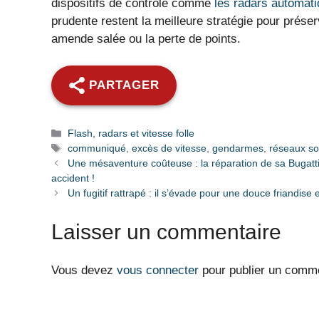
dispositifs de contrôle comme
les radars automat
prudente restent la meilleure stratégie pour préser
amende salée ou la perte de points.
PARTAGER
Catégories
Flash, radars et vitesse folle
Étiquettes
communiqué
,
excès de vitesse
,
gendarmes
,
réseaux so
Une mésaventure coûteuse : la réparation de sa Bugatti 
accident !
Un fugitif rattrapé : il s’évade pour une douce friandise e
Laisser un commentaire
Vous devez
vous connecter
pour publier un comme