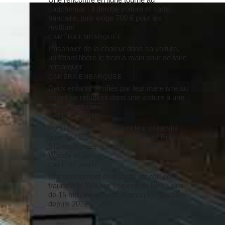
cauchemar : il dérobe voiture et carte
bancaire, puis exige 700 € pour les
restituer
CAMÉRA EMBARQUÉE
Prisonnier de la chaleur dans sa voiture,
un fêtard libère le frein à main pour se faire
remarquer
CAMÉRA EMBARQUÉE
Deux enfants terrifiés par leur mère ivre au
volant se réfugient dans une voiture à une
station-service
CAFÉ DÉJANTÉ
Porsche et Pixar unissent leur créativité
pour Toy Story 5 : découvrez trois Porsche
911 exclusives aux couleurs de Buzz,
Woody et Jessie
CAFÉ DÉJANTÉ
Démantèlement d’un vaste réseau de
fraude à la TVA sur voitures de luxe : plus
de 15 millions d’euros d’arnaques dévoilés
depuis 2022