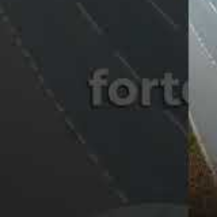
irresponsable. Outre
la perte de permis immédiate
piétons, cyclistes ou autres véhicules. La prudenc
automnale complique la conduite avec des chaussé
Les contrôles automatiques, comme ces
radars a
surveiller ces comportements dangereux. Mais rie
doit se rappeler que dépasser la limitation de v
en points, en argent, et parfois en vie.
Les répercussions d’un excè
exemplaires et un message 
Ce type d’incident n’est pas isolé. En 2025, les in
connu une hausse, renforçant le concept que la séc
les statistiques, un automobiliste pris en excès d
confisquer son véhicule, et a été lourdement sanct
conduite imprudente qui peut coûter la vie.