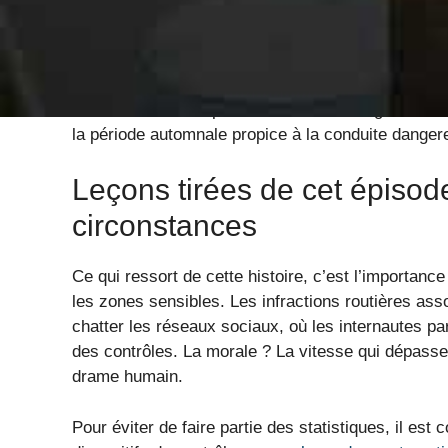
Pour renforcer leur message, les forces de l’ordr
exemplaires »
. La popularité de cette campagne s
sensibiliser le public aux risques liés à certains
vitesse excessive peut coûter cher, la vigilance d
la période automnale propice à la conduite danger
Leçons tirées de cet épisod
circonstances
Ce qui ressort de cette histoire, c’est l’importance
les zones sensibles. Les infractions routières ass
chatter les réseaux sociaux, où les internautes par
des contrôles. La morale ? La vitesse qui dépasse 
drame humain.
Pour éviter de faire partie des statistiques, il est 