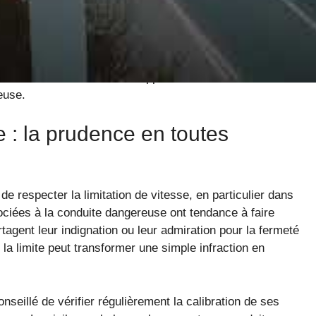
e ont aussi lancé une opération
« Sanctions
ur les réseaux sociaux témoigne d’un souci constant de
 comportements. Rappelons que, dans une société où la
oit être de mise, surtout à l’approche des vacances et de
euse.
e : la prudence en toutes
 de respecter la limitation de vitesse, en particulier dans
ociées à la conduite dangereuse ont tendance à faire
tagent leur indignation ou leur admiration pour la fermeté
la limite peut transformer une simple infraction en
conseillé de vérifier régulièrement la calibration de ses